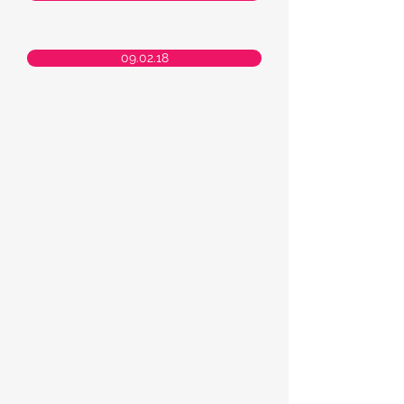
09.02.18