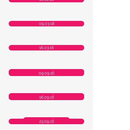
09.03.18
16.03.18
23.03.18
09.09.16
29.03.18
16.09.16
27.04.18
23.09.16