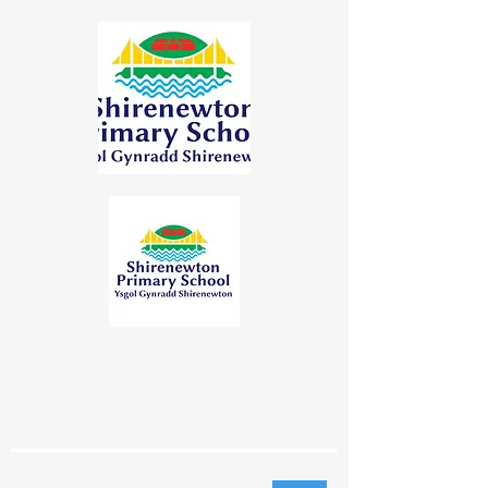
"Learning Together | Achieving for
Life"
"Dysgu Gyda'n Gilydd | Cyflawni am
Oes"