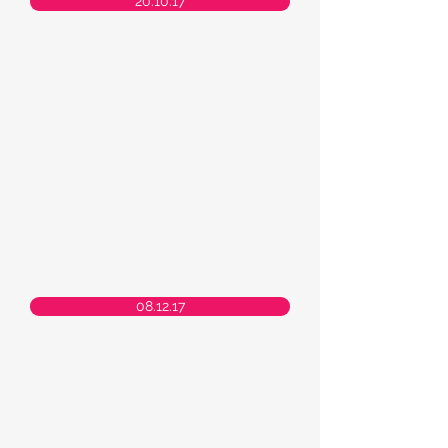
20.10.17
08.12.17