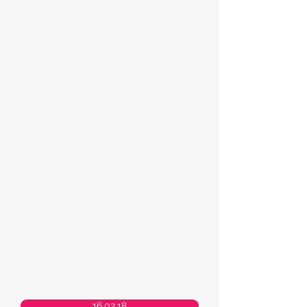
16.02.18