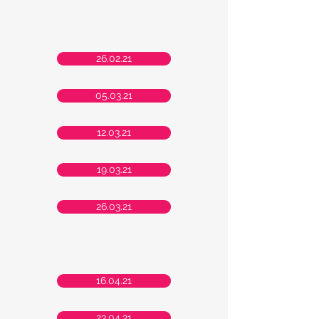
26.02.21
05.03.21
12.03.21
19.03.21
26.03.21
16.04.21
23.04.21